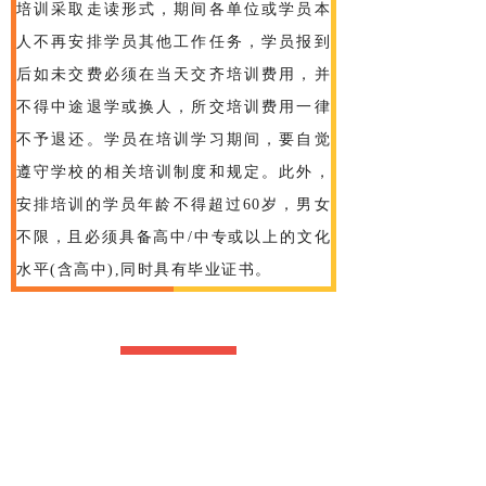
培训采取走读形式，期间各单位或学员本
人不再安排学员其他工作任务，学员报到
后如未交费必须在当天交齐培训费用，并
不得中途退学或换人，所交培训费用一律
不予退还。学员在培训学习期间，要自觉
遵守学校的相关培训制度和规定。此外，
安排培训的学员年龄不得超过60岁，男女
不限，且必须具备高中/中专或以上的文化
水平(含高中),同时具有毕业证书。
培训费用
9
1、初、中级监控职业方向培训费用2600
元/人，
2、中级检测维修保养职业方向为3000元/