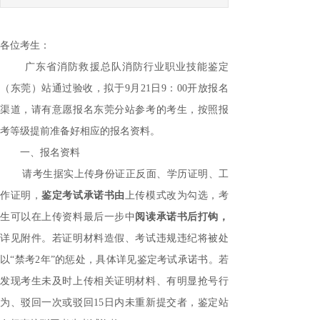
各位考生：
广东省消防救援总队消防行业职业技能鉴定
（东莞）站通过验收，拟于
9月21日9
：
00开放报名
渠道，请有意愿报名东莞分站参考的考生，按照报
考等级提前准备好相应的报名资料。
一、报名资料
请考生据实上传身份证正反面、学历证明、工
作证明，
鉴定考试承诺书由
上传模式改为勾选，考
生可以在上传资料最后一步中
阅读承诺书后
打钩
，
详见附件。若证明材料造假、考试违规违纪将被处
以
“禁考2年”的惩处，具体详见鉴定考试承诺书。若
发现考生未及时上传相关证明材料、有明显抢号行
为、驳回一次或驳回15日内未重新提交者，鉴定站