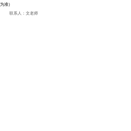
为准）
联系人：文老师
邮箱地址：dgjdz119@163.com
公众号：广东省消防职业技能鉴定站
联系电话：
07
69-23119111（东莞分站）
咨询时间：工作日（上午：
8:30—11:30，下
午：14:30—17:30）
特此公告。
广东省消防救援总队消防行业职业技能鉴定站
2023年9月18日