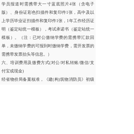
学员报道时需携带大一寸蓝底照片4张（含电子
版）、身份证彩色扫描件和复印件1张，高中及以
上学历毕业证扫描件和复印件1张，1年工作经历证
明（鉴定站统一模板），考试承诺书（鉴定站统一
模板）。（注：已对公缴纳学费的需携带汇款回
单，未缴纳学费的可报到时缴纳学费，需开发票的
需携带发票抬头等信息。）
六、培训费用及缴费方式(对公/对私转账/微信/支
付宝或现金)
经省物价局备案核准，《建(构)筑物消防员》初级
培训班：培训费2600 元/人，鉴定费365元/人（学
员考试时自缴）。
开户名：广东省华安消防职业培训学校
账 号：3602887509100209344
开户行：中国工商银行股份有限公司广州从化凤仪
支行